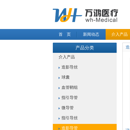
首 页
新闻动态
介入产品
造
产品分类
介入产品
造影导丝
球囊
血管鞘组
指引导管
微导管
指引导丝
造影导管