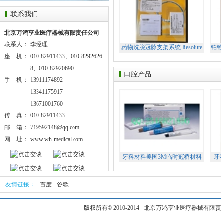
联系我们
北京万鸿亨业医疗器械有限责任公司
联系人：
李经理
药物洗脱冠脉支架系统 Resolute
铂
座 机：
010-82911433、010-8292626
Integrity Zotarolimus-Eluting
Coronary Stent System
M
8、010-82920690
口腔产品
P
手 机：
13911174892
13341175917
13671001760
传 真：
010-82911433
邮 箱：
719592148@qq.com
网 址：
www.wh-medical.com
牙科材料美国3M临时冠桥材料
牙
Protemp手调临时冠
友情链接：
百度
谷歌
版权所有
© 2010-2014
北京万鸿亨业医疗器械有限责任公司保留