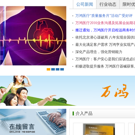
公司新闻
行业动态
限时
万鸿医疗“质量服务月”活动广受好评
万鸿医疗2016业务沟通及拓展会如期
搬迁通知，万鸿医疗开启程远商务时
依托北京潜心谋破局 八年实现全国供
最大化满足客户需求 万鸿亨业实现产
深化产品理念，强化营销能力
万鸿医疗：客户安心是我们应该也必
积极进取提升服务 万鸿医疗器械获客
介入产品